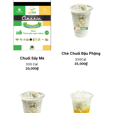
Chè Chuối Đậu Phộng
Chuối Sấy Mè
330Cal.
25,000
₫
330 Cal.
20,000
₫